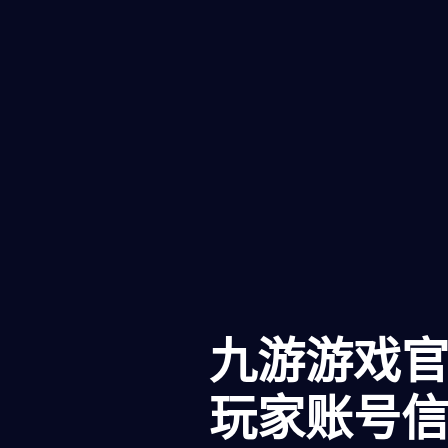
九游游戏
玩家账号