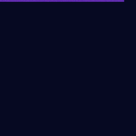
证增强账号安全
戏官网引入多因素身份验证（MFA）机制。除了常规的账号密
态验证码，确保只有本人才能登录账号。这一措施大大降低了账
验证不仅适用于登录环节，还应用于支付和账号修改等敏感操作
戏官网多因素验证、账号安全措施、游戏账号登录安全。
异常行为检测
保障账号安全
的实时监控系统，全天候监控平台上的
九游体育入口
异常行为，
会立即发出警报，并采取相应措施，如冻结账号、要求验证等，