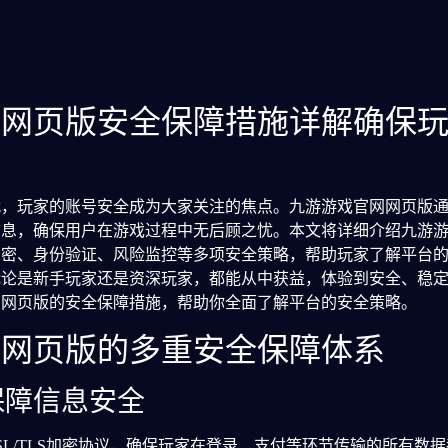
网网页版安全保障措施详解确保
代，玩家的账号安全成为大家关注的焦点。九游游戏官网网页版
信息，确保用户在游戏过程中无后顾之忧。本文将详细介绍九游
加密、身份验证、风险监控等多项安全策略，帮助玩家了解平台
无论是新手玩家还是资深玩家，都能从中获益，体验到安全、稳
网网页版的安全保障措施，帮助你全面了解平台的安全策略。
网网页版的多重安全保障体系
保障信息安全
SL/TLS加密协议，确保玩家在登录、支付等环节传输的所有数