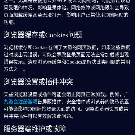
之一。尤其是在使用公共Wi-Fi或公司网络时，可能会出现访
问受限的情况，影响登录体验。网络故障或网络限制会导致
页面加载缓慢甚至无法打开，影响用户正常使用J9国际站的
功能。
浏览器缓存或Cookies问题
浏览器缓存和Cookies存储了大量的网页数据，如果这些数据
过时或出现错误，可能会导致登录页面无法正常加载或出现
错误提示。清理浏览器缓存和Cookies是解决此类问题的常用
方法之一。
浏览器设置或插件冲突
某些浏览器设置或插件可能会阻止网页正常加载。例如，广
九游会注册游戏
告屏蔽插件、安全插件或浏览器的隐私设置
可能会影响J9国际站登录页面的访问。调整浏览器设置或禁
用冲突插件可以有效解决此问题。
服务器端维护或故障