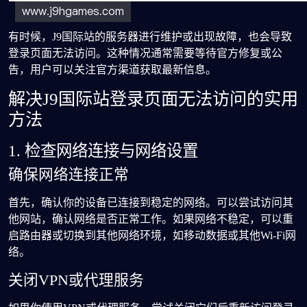
有时候，J9国际站的服务器进行维护或出现故障，也会导致
登录页面无法访问。这种情况通常需要等待官方修复或公
告，用户可以关注官方渠道获取最新信息。
解决J9国际站登录页面无法访问的实用
方法
1. 检查网络连接与网络设置
确保网络连接正常
首先，确认你的设备已连接到稳定的网络。可以尝试访问其
他网站，确认网络是否正常工作。如果网络不稳定，可以重
启路由器或切换到其他网络环境，如移动数据或其他Wi-Fi网
络。
关闭VPN或代理服务