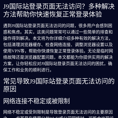
J9国际站登录页面无法访问？多种解决
方法帮助你快速恢复正常登录体验
遇到J9国际站登录页面无法访问的问题，很多用户会感到困
惑和焦虑。其实，这类问题常常可以通过一些简单的排查和
操作得到解决。本文将为你详细介绍多种有效的解决方法，
包括清理浏览器缓存、检查网络连接、调整浏览器设置以及
使用VPN等，帮助你快速恢复正常登录体验。无论是临时网
络故障还是浏览器配置问题，本文都能为你提供实用的解决
方案，让你轻松应对J9国际站登录页面无法访问的困扰，确
保工作和业务的顺利进行。
常见导致J9国际站登录页面无法访问的
原因
网络连接不稳定或被限制
网络不稳定或受到限制是导致登录页面无法访问的主要原因